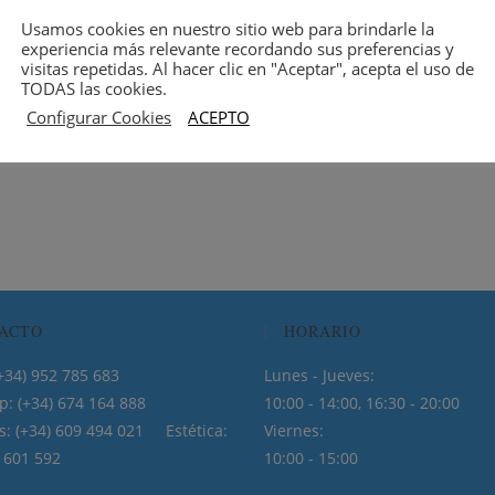
Usamos cookies en nuestro sitio web para brindarle la
experiencia más relevante recordando sus preferencias y
visitas repetidas. Al hacer clic en "Aceptar", acepta el uso de
TODAS las cookies.
Configurar Cookies
ACEPTO
ACTO
HORARIO
: (+34) 952 785 683
Lunes - Jueves:
: (+34) 674 164 888
10:00 - 14:00, 16:30 - 20:00
s: (+34) 609 494 021 Estética:
Viernes:
9 601 592
10:00 - 15:00