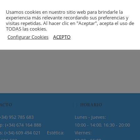
Usamos cookies en nuestro sitio web para brindarle la
experiencia más relevante recordando sus preferencias y
visitas repetidas. Al hacer clic en "Aceptar", acepta el uso de
TODAS las cookies.
Configurar Cookies
ACEPTO
ACTO
HORARIO
: (+34) 952 785 683
Lunes - Jueves:
: (+34) 674 164 888
10:00 - 14:00, 16:30 - 20:00
s: (+34) 609 494 021 Estética:
Viernes: